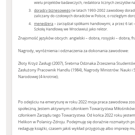
wielu projektów badawczych, redaktora licznych zeszytów na
doradcy biznesowego
(w latach 1993-2002 zawodowy doradca
zaliczany do czołowych doradców w Polsce, o rozległym dor
menedżera
– zarządzał spółkami handlowymi, a przez 6 lat 
Szkołą Handlową we Wrocławiu) jako rektor.
Znajomość języków obcych: angielski – dobra, rosyjski – dobra, fr
Nagrody, wyróżnienia i odznaczenia za dokonania zawodowe:
Złoty Krzyż Zasługi (2007), Srebrna Odznaka Zrzeszenia Studentó
Zasłużony Pracownik Handlu (1984), Nagrody Ministrów: Nauki i 
Narodowej (4-krotnie);
Po odejściu na emeryturę w roku 2022 moja praca zawodowa zos
społeczną. Jestem aktywnym członkiem Towarzystwa Miłośników P
członkiem Zarządu tego Towarzystwa. Od końca 2022 roku jestem
Helikon w Polanicy-Zdroju. Podejmuję się doraźnie rozmaitych pr
redaguję książki, czasem jakiś wykład przygotuję albo imprezę 