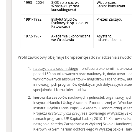
1993 – 2004
SJOS sp. z o.o. we
Wiceprezes,
Wrocławiu (firma
Senior konsultant
konsultingowa)
1991-1992
Instytut Studiów
Prezes Zarządu
Rynkowych sp. z o.o. w
Katowicach
1972-1987
Akademia Ekonomiczna
Asystent,
we Wrocławiu
adiunkt, docent
Profil zawodowy obejmuje kompetencje i doświadczenia zawodow
nauczyciela akademickiego
– profesora ekonomii, naukowca 
ponad 150 opublikowanych prac naukowych, dodatkowo – opini
wypromowanych absolwentów – magistrów i licencjatów, au
innowacyjnych programów dydaktycznych dotyczących przed
specjalności i kierunków studiów.
kierownika zespołów naukowych i jednostek organizacyjnych
Instytutu Handlu i Usług Akademii Ekonomicznej we Wrocław
Instytutu Rynku i Konsumpcji – Akademii Ekonomicznej w Ka
Projektu
Kształcimy dla pracy
realizowanego w Wyższej Szko
ramach programu UE Kapitał Ludzki; 2010-14 Kierownika Kat
następnie Katedry Zarządzania w Wyższej Szkole Handlowej
Kierownika Seminarium doktorskiego w Wyższej Szkole Hand