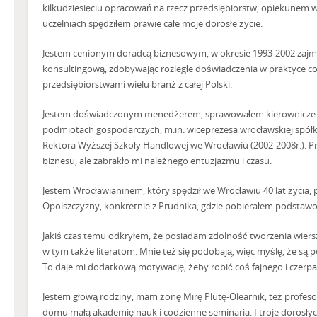
kilkudziesięciu opracowań na rzecz przedsiębiorstw, opiekunem 
uczelniach spędziłem prawie całe moje dorosłe życie.
Jestem cenionym doradcą biznesowym, w okresie 1993-2002 zajm
konsultingową, zdobywając rozległe doświadczenia w praktyce c
przedsiębiorstwami wielu branż z całej Polski.
Jestem doświadczonym menedżerem, sprawowałem kierownicze fu
podmiotach gospodarczych, m.in. wiceprezesa wrocławskiej spółk
Rektora Wyższej Szkoły Handlowej we Wrocławiu (2002-2008r.).
biznesu, ale zabrakło mi należnego entuzjazmu i czasu.
Jestem Wrocławianinem, który spędził we Wrocławiu 40 lat życia, 
Opolszczyzny, konkretnie z Prudnika, gdzie pobierałem podstaw
Jakiś czas temu odkryłem, że posiadam zdolność tworzenia wiersz
w tym także literatom. Mnie też się podobają, więc myślę, że są 
To daje mi dodatkową motywację, żeby robić coś fajnego i czerpać
Jestem głową rodziny, mam żonę Mirę Plutę-Olearnik, też profe
domu małą akademię nauk i codzienne seminaria. I troje dorosłyc